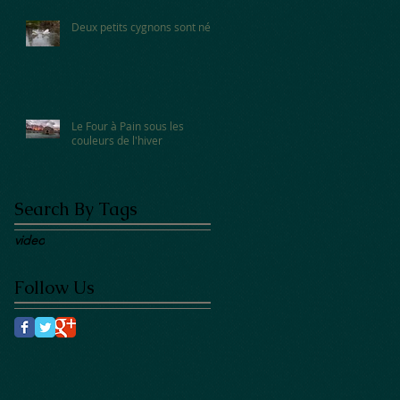
Deux petits cygnons sont nés!
Le Four à Pain sous les
couleurs de l'hiver
Search By Tags
video
Follow Us