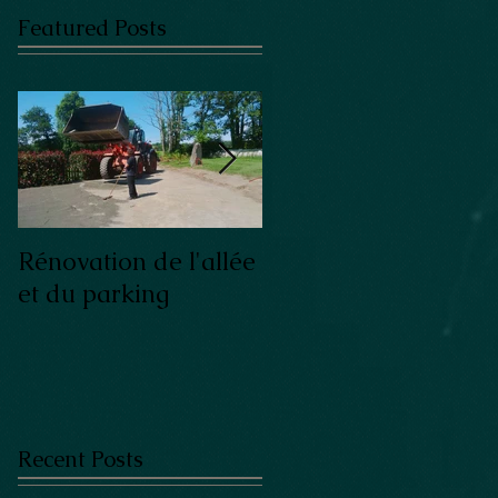
Featured Posts
Rénovation de l'allée
Un Four à pain : Un
et du parking
grande tradition
bretonne
Recent Posts